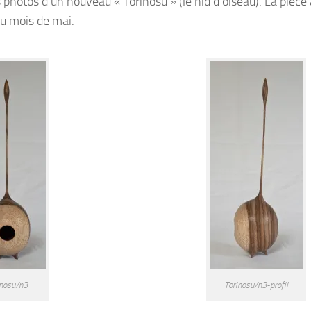
s photos d’un nouveau « Torinosu » (le nid d’oiseau). La pièce
du mois de mai.
inosu/n3
Torinosu/n3-profil