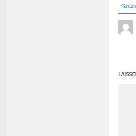
Com
LAISS