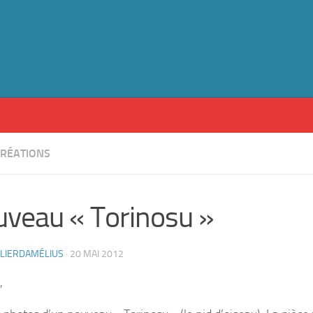
RÉATIONS
veau « Torinosu »
ELIERDAMÉLIUS
·
20 MAI 2012
,