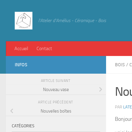
Skip to content
l'Atelier d'Amélius - Céramique - Bois
Accueil
Contact
INFOS
BOIS
/
C
ARTICLE SUIVANT
Nou
Nouveau vase
ARTICLE PRÉCÉDENT
PAR
LAT
Nouvelles boîtes
Bonjour
CATÉGORIES