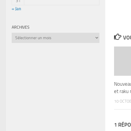
31
« Jan
ARCHIVES
Archives
VOU
Nouveau
et raku 
10 OCTO
1 RÉP