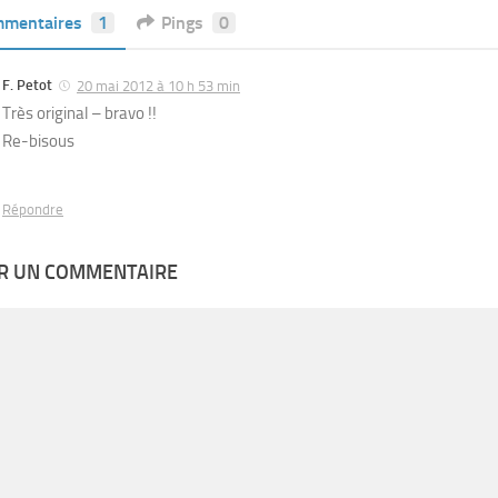
mentaires
1
Pings
0
F. Petot
20 mai 2012 à 10 h 53 min
Très original – bravo !!
Re-bisous
Répondre
ER UN COMMENTAIRE