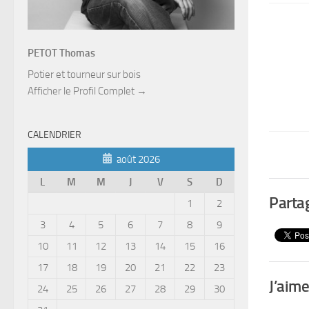
PETOT Thomas
Potier et tourneur sur bois
Afficher le Profil Complet →
CALENDRIER
août 2026
L
M
M
J
V
S
D
Partag
1
2
3
4
5
6
7
8
9
10
11
12
13
14
15
16
17
18
19
20
21
22
23
J’aime
24
25
26
27
28
29
30