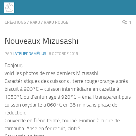
Skip to content
CRÉATIONS
/
RAKU
/
RAKU ROUGE
1
Nouveaux Mizusashi
PAR
LATELIERDAMÉLIUS
·
8 OCTOBRE 2015
Bonjour,
voici les photos de mes derniers Mizusashi.
Caractéristiques des cuissons : terre rouge/orange après
biscuit à 980°C – cuisson intermédiaire en cazette à
1050°C ou d’enfumage à 920°C – émail transparent puis
cuisson oxydante à 860°C en 35 min sans phase de
réduction.
Couvercle en frêne teinté, tourné. Finition à la cire de
carnauba. Anse en fer recuit, cintré.