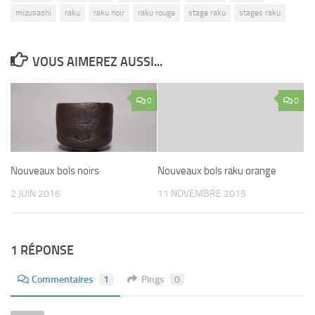
mizusashi
raku
raku noir
raku rouge
stage raku
stages raku
VOUS AIMEREZ AUSSI...
0
0
Nouveaux bols noirs
Nouveaux bols raku orange
2 JUIN 2016
11 NOVEMBRE 2015
1 RÉPONSE
Commentaires
1
Pings
0