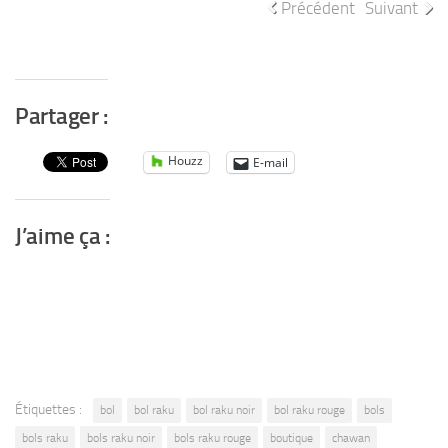
Précédent
Suivant
Partager :
Houzz
E-mail
J’aime ça :
Étiquettes :
bol
bol raku
bol raku noir
bol raku rouge
bols
bols raku
bols raku noir
bols raku rouge
boutique
chawan