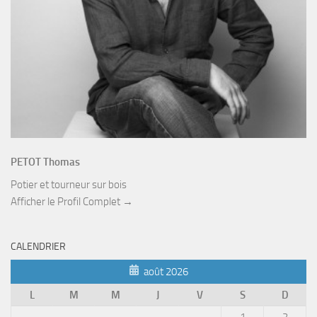
PETOT Thomas
Potier et tourneur sur bois
Afficher le Profil Complet →
CALENDRIER
août 2026
L
M
M
J
V
S
D
1
2