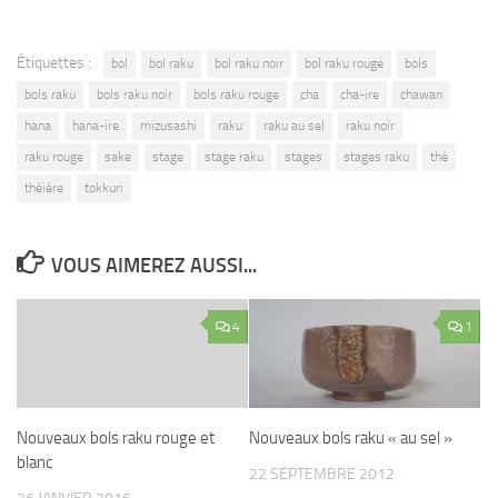
Étiquettes :
bol
bol raku
bol raku noir
bol raku rouge
bols
bols raku
bols raku noir
bols raku rouge
cha
cha-ire
chawan
hana
hana-ire
mizusashi
raku
raku au sel
raku noir
raku rouge
sake
stage
stage raku
stages
stages raku
thé
théière
tokkuri
VOUS AIMEREZ AUSSI...
4
1
Nouveaux bols raku rouge et
Nouveaux bols raku « au sel »
blanc
22 SEPTEMBRE 2012