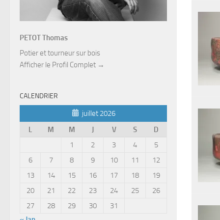
PETOT Thomas
Potier et tourneur sur bois
Afficher le Profil Complet →
CALENDRIER
juillet 2026
L
M
M
J
V
S
D
1
2
3
4
5
6
7
8
9
10
11
12
13
14
15
16
17
18
19
20
21
22
23
24
25
26
27
28
29
30
31
« Jan