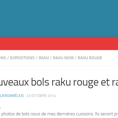
ONS
/
EXPOSITIONS
/
RAKU
/
RAKU NOIR
/
RAKU ROUGE
veaux bols raku rouge et r
ELIERDAMÉLIUS
·
23 OCTOBRE 2014
,
s photos de bols issus de mes dernières cuissons. Ils seront p