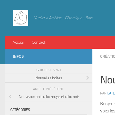
Skip to content
l'Atelier d'Amélius - Céramique - Bois
Accueil
Contact
INFOS
CRÉATI
ARTICLE SUIVANT
Nou
Nouvelles boîtes
ARTICLE PRÉCÉDENT
PAR
LAT
Nouveaux bols raku rouge et raku noir
Bonjour
CATÉGORIES
voici le