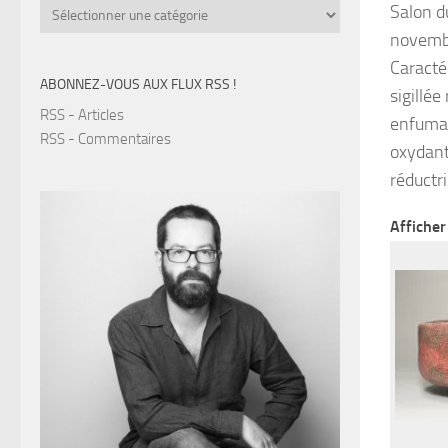
Catégories
Salon d
novemb
Caracté
ABONNEZ-VOUS AUX FLUX RSS !
sigillé
RSS - Articles
enfumag
RSS - Commentaires
oxydant
réductri
Affiche