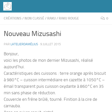
Skip to content
CRÉATIONS
/
NON CLASSÉ
/
RAKU
/
RAKU ROUGE
0
Nouveau Mizusashi
PAR
LATELIERDAMÉLIUS
·
9 JUILLET 2015
Bonjour,
voici les photos de mon dernier Mizusashi, réalisé
aujourd’hui.
Caractéristiques des cuissons : terre orange après biscuit
à 980°C – cuisson intermédiaire en cazette à 1050°C –
émail transparent puis cuisson oxydante à 860°C en 35
min sans phase de réduction.
Couvercle en frêne brûlé, tourné. Finition à la cire de
carnauba.