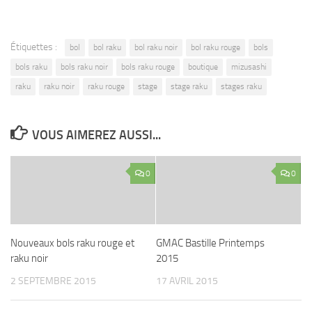
Étiquettes :
bol
bol raku
bol raku noir
bol raku rouge
bols
bols raku
bols raku noir
bols raku rouge
boutique
mizusashi
raku
raku noir
raku rouge
stage
stage raku
stages raku
VOUS AIMEREZ AUSSI...
0
0
Nouveaux bols raku rouge et
GMAC Bastille Printemps
raku noir
2015
2 SEPTEMBRE 2015
17 AVRIL 2015