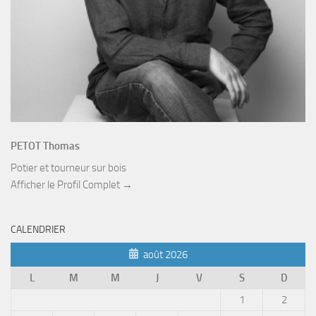
PETOT Thomas
Potier et tourneur sur bois
Afficher le Profil Complet →
CALENDRIER
août 2026
L
M
M
J
V
S
D
1
2