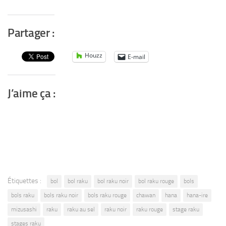
Partager :
Houzz
E-mail
J’aime ça :
Étiquettes :
bol
bol raku
bol raku noir
bol raku rouge
bols
bols raku
bols raku noir
bols raku rouge
chawan
hana
hana-ire
mizusashi
raku
raku au sel
raku noir
raku rouge
stage raku
stages raku